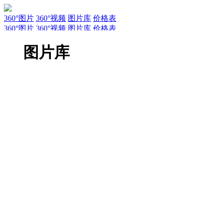
360°图片
360°视频
图片库
价格表
360°图片
360°视频
图片库
价格表
服务
新闻
关于AirPano
AirPano团队
文章
联系
常见问题
引用规
图片库
EN
RU